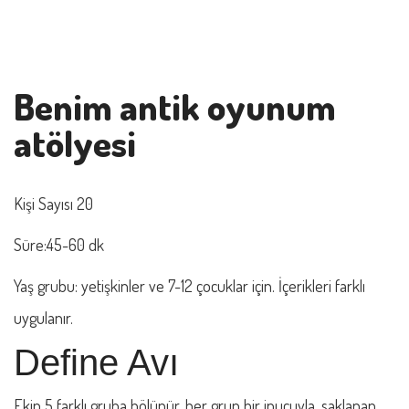
Benim antik oyunum
atölyesi
Kişi Sayısı 20
Süre:45-60 dk
Yaş grubu: yetişkinler ve 7-12 çocuklar için. İçerikleri farklı
uygulanır.
Define Avı
Ekip 5 farklı gruba bölünür, her grup bir ipucuyla, saklanan