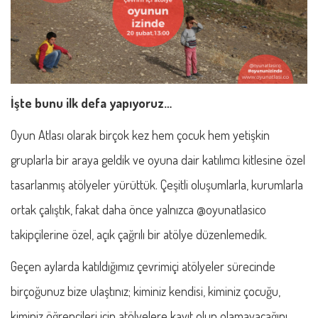
İşte bunu ilk defa yapıyoruz…
Oyun Atlası olarak birçok kez hem çocuk hem yetişkin
gruplarla bir araya geldik ve oyuna dair katılımcı kitlesine özel
tasarlanmış atölyeler yürüttük. Çeşitli oluşumlarla, kurumlarla
ortak çalıştık, fakat daha önce yalnızca @oyunatlasico
takipçilerine özel, açık çağrılı bir atölye düzenlemedik.
Geçen aylarda katıldığımız çevrimiçi atölyeler sürecinde
birçoğunuz bize ulaştınız; kiminiz kendisi, kiminiz çocuğu,
kiminiz öğrencileri için atölyelere kayıt olup olamayacağını