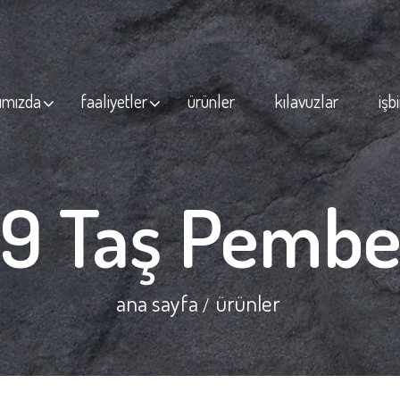
ımızda
faaliyetler
ürünler
kılavuzlar
işbi
9 Taş Pemb
ana sayfa
ürünler