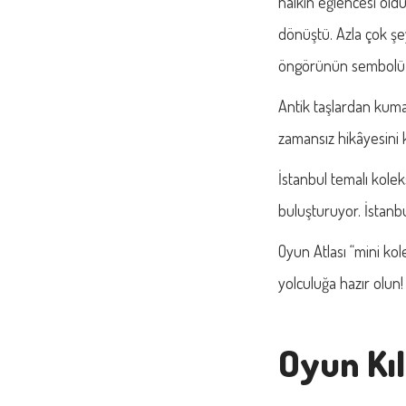
halkın eğlencesi old
dönüştü. Azla çok şe
öngörünün sembolü h
Antik taşlardan kum
zamansız hikâyesini 
İstanbul temalı kolek
buluşturuyor. İstanb
Oyun Atlası “mini kol
yolculuğa hazır olun!
Oyun Kı