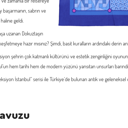
u ve zamanla bir felsefeye
y başarmanın, sabrın ve
aline geldi.
aşa uzanan Dokuztaşın
keşfetmeye hazır mısınız? Şimdi, basit kuralların ardındaki derin 
siyon şehrin çok katmanlı kültürünü ve estetik zenginliğini oyunun k
ul’un hem tarihi hem de modern yüzünü yansıtan unsurları barındı
eksiyon İstanbul” serisi ile Türkiye’de bulunan antik ve geleneksel 
lavuzu