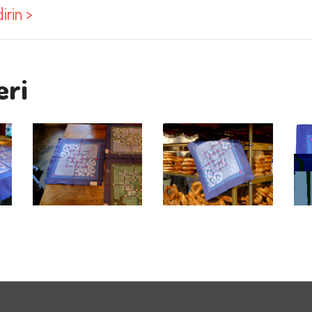
irin >
eri