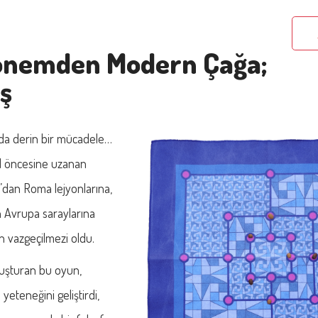
önemden Modern Çağa;
ş
nda derin bir mücadele…
ıl öncesine uzanan
ır’dan Roma lejyonlarına,
 Avrupa saraylarına
n vazgeçilmezi oldu.
uluşturan bu oyun,
yeteneğini geliştirdi,