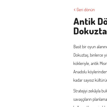
Geri dönün
Antik D
Dokuzta
Basit bir oyun alanı
Dokuztaş, binlerce y
kökleriyle, antik Mıs
Anadolu köylerinden
kadar sayısız kültürü
Stratejiyi zekâyla b
savaşçıların planlama 