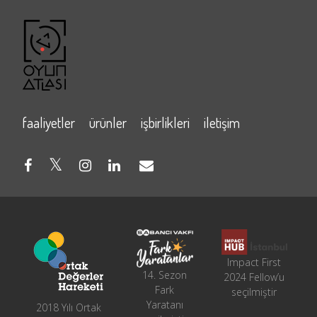
faaliyetler
ürünler
işbirlikleri
iletişim
Impact First
14. Sezon
2024 Fellow’u
Fark
seçilmiştir
Yaratanı
2018 Yılı Ortak