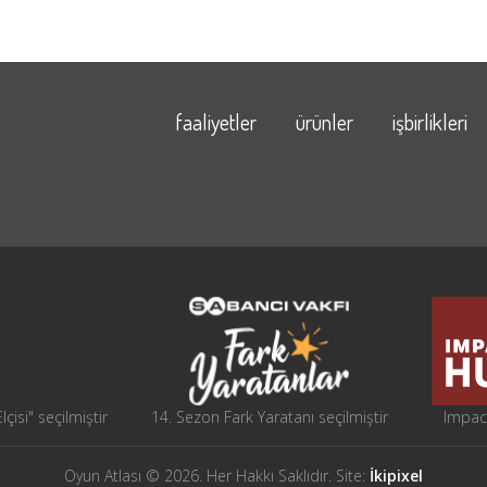
faaliyetler
ürünler
işbirlikleri
çisi" seçilmiştir
14. Sezon Fark Yaratanı seçilmiştir
Impact
Oyun Atlası © 2026. Her Hakkı Saklıdır. Site:
İkipixel