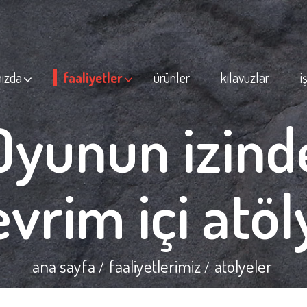
ızda
faaliyetler
ürünler
kılavuzlar
i
Oyunun izind
evrim içi atöl
ana sayfa
faaliyetlerimiz
atölyeler