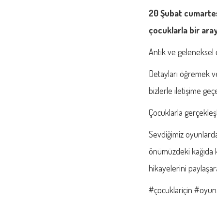
20 Şubat cumartes
çocuklarla bir ara
Antik ve geleneksel 
Detayları öğremek ve
bizlerle iletişime geçe
Çocuklarla gerçekleşt
Sevdiğimiz oyunlarda
önümüzdeki kağıda k
hikayelerini paylaşa
#çocuklariçin #oyun