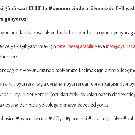
i günü saat 13:00’da #oyununizinde atölyemizde 8-11 yaşl
ya geliyoruz!
oyunlara dair konuşacak ve tabiki beraber bolca oyun oynayacağız
/ve ya kayıt yaptırmak için
bize mesaj atabilir
veya
info@oyunatla
bilirsiniz.
ireceğimiz #oyununizinde atölyemize katılmak için bizimle iletişime 
n antik oyunlara, taşla oynanan oyunlardan ekran karşısındaki oy
adar… oyun her yerde! Çocukları farklı oyunları bazen deneyimle
rak oyuna dair bizle yolculuğa çıkmaya davet ediyoruz.
atlasico #oyununizinde #atölye #pandemi #çevrimiçiatölye #onlin