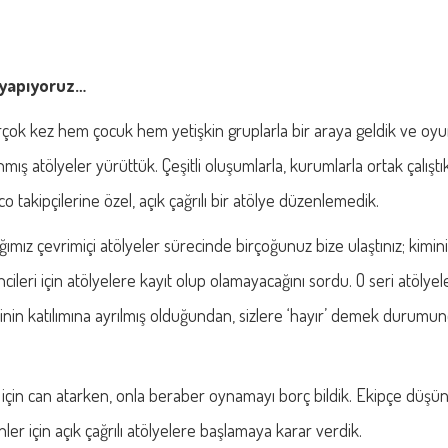
 yapıyoruz…
irçok kez hem çocuk hem yetişkin gruplarla bir araya geldik ve oyun
anmış atölyeler yürüttük. Çeşitli oluşumlarla, kurumlarla ortak çalışt
o takipçilerine özel, açık çağrılı bir atölye düzenlemedik.
ğımız çevrimiçi atölyeler sürecinde birçoğunuz bize ulaştınız; kimini
cileri için atölyelere kayıt olup olamayacağını sordu. O seri atölye
inin katılımına ayrılmış olduğundan, sizlere ‘hayır’ demek durumund
k için can atarken, onla beraber oynamayı borç bildik. Ekipçe düş
ler için açık çağrılı atölyelere başlamaya karar verdik.