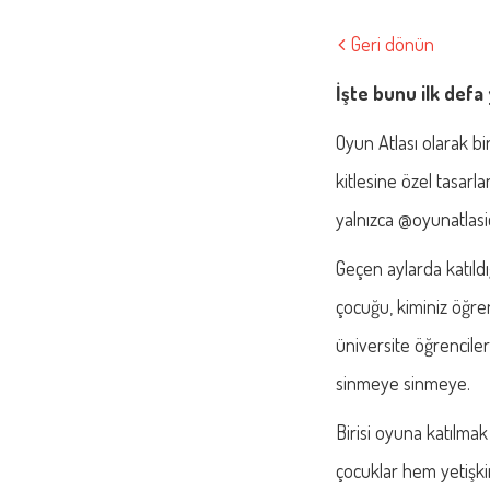
Geri dönün
İşte bunu ilk defa
Oyun Atlası olarak b
kitlesine özel tasarl
yalnızca @oyunatlasic
Geçen aylarda katıldı
çocuğu, kiminiz öğren
üniversite öğrenciler
sinmeye sinmeye.
Birisi oyuna katılma
çocuklar hem yetişkin