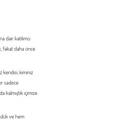
a dair katılımcı
ık, fakat daha önce
z kendisi, kiminiz
ler sadece
a kalmıştık içimize
ündük ve hem