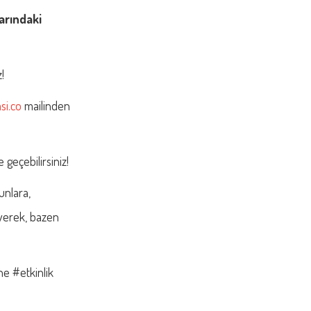
arındaki
!
si.co
mailinden
geçebilirsiniz!
unlara,
yerek, bazen
e #etkinlik