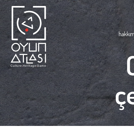
hakkım
ç