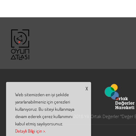
X
Web sitemizden en iyi şekilde
yararlanabilmeniz için çerezleri
kullanıyoruz. Bu siteyi kullanmaya
devam ederek çerez kullanımını
2018 Yılı Ortak Değerler "Değer El
kabul etmiş sayılıyorsunuz.
Detaylı Bilgi için >
.