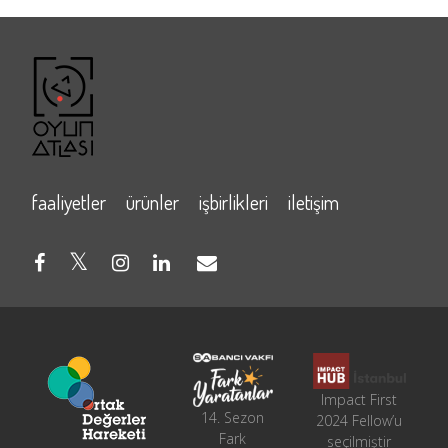
faaliyetler
ürünler
işbirlikleri
iletişim
Impact First
14. Sezon
2024 Fellow’u
Fark
seçilmiştir