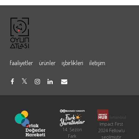
faaliyetler
ürünler
işbirlikleri
iletişim
Impact First
14. Sezon
2024 Fellow’u
Fark
seçilmiştir